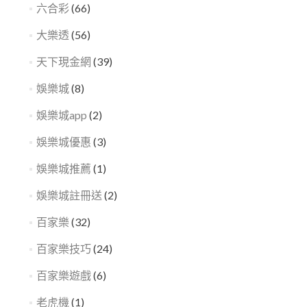
六合彩
(66)
大樂透
(56)
天下現金網
(39)
娛樂城
(8)
娛樂城app
(2)
娛樂城優惠
(3)
娛樂城推薦
(1)
娛樂城註冊送
(2)
百家樂
(32)
百家樂技巧
(24)
百家樂遊戲
(6)
老虎機
(1)