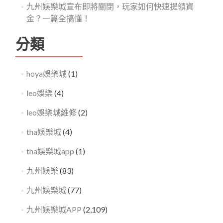
九州娛樂城宣布即將關閉，玩家如何快速提領資
金？一篇全搞懂！
分類
hoya娛樂城
(1)
leo娛樂
(4)
leo娛樂城維修
(2)
tha娛樂城
(4)
tha娛樂城app
(1)
九州娛樂
(83)
九州娛樂城
(77)
九州娛樂城APP
(2,109)