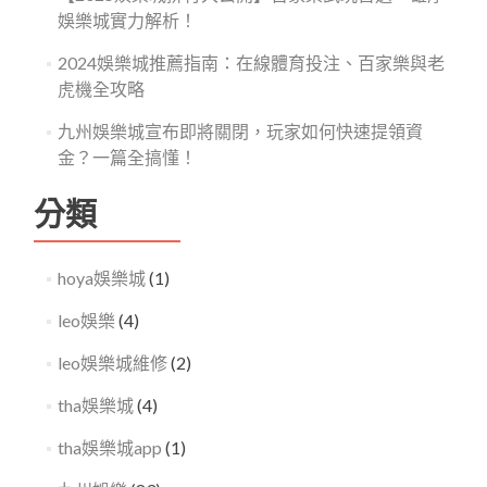
娛樂城實力解析！
2024娛樂城推薦指南：在線體育投注、百家樂與老
虎機全攻略
九州娛樂城宣布即將關閉，玩家如何快速提領資
金？一篇全搞懂！
分類
hoya娛樂城
(1)
leo娛樂
(4)
leo娛樂城維修
(2)
tha娛樂城
(4)
tha娛樂城app
(1)