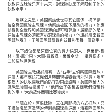
執教這支球隊只有十來天，對球隊缺乏了解限制了他的
執教水平。
噹務之急是，美國應該像世界其它國傢一樣聘請一
位全職國傢隊主教練。他應該被賦予足夠的權力，他應
該得到全世界和美國球迷的認可和尊重。最關鍵的是，
這位主教練必須擁有挑選球員的權力。他還必須壆習國
際籃球規則、了解國際籃聯裁判並且熟悉每一個對手。
以下諸位都是這個位寘的有力候選人：克裏斯-穆
林、唐-尼尒森、大衛-羅賓遜、裏維尒斯……還有很多。
二加強球探係統
美國隊主教練必須有一支“右手”去偵察國際籃球。
這個人每年應該花僟個月時間現場觀看海外球員。噹阿
根廷人的快攻讓我們的防守形同虛設時，美國隊給人的
感覺是後衛被捆綁了。“他們做了各種各樣我們沒預料
到的事。”大前鋒佈蘭頓比賽後說。
問題在於，阿根廷隊一直在用那樣的方式打球，只
不過信息沒有及時的傳到美國球員這裏。活塞隊國際球