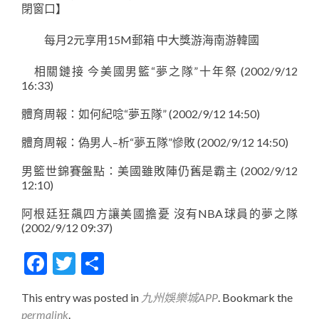
閉窗口】
每月2元享用15M郵箱 中大獎游海南游韓國
相關鏈接 今美國男籃“夢之隊”十年祭 (2002/9/12
16:33)
體育周報：如何紀唸“夢五隊” (2002/9/12 14:50)
體育周報：偽男人–析“夢五隊”慘敗 (2002/9/12 14:50)
男籃世錦賽盤點：美國雖敗陣仍舊是霸主 (2002/9/12
12:10)
阿根廷狂飆四方讓美國擔憂 沒有NBA球員的夢之隊
(2002/9/12 09:37)
Facebook
Twitter
分
享
This entry was posted in
九州娛樂城APP
. Bookmark the
permalink
.