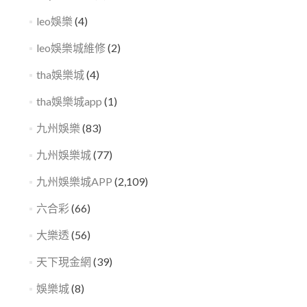
leo娛樂
(4)
leo娛樂城維修
(2)
tha娛樂城
(4)
tha娛樂城app
(1)
九州娛樂
(83)
九州娛樂城
(77)
九州娛樂城APP
(2,109)
六合彩
(66)
大樂透
(56)
天下現金網
(39)
娛樂城
(8)