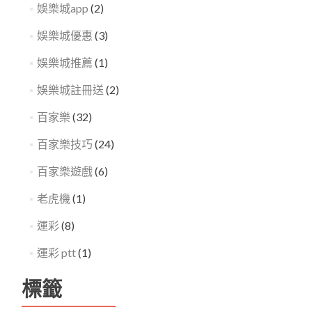
娛樂城app
(2)
娛樂城優惠
(3)
娛樂城推薦
(1)
娛樂城註冊送
(2)
百家樂
(32)
百家樂技巧
(24)
百家樂遊戲
(6)
老虎機
(1)
運彩
(8)
運彩 ptt
(1)
標籤