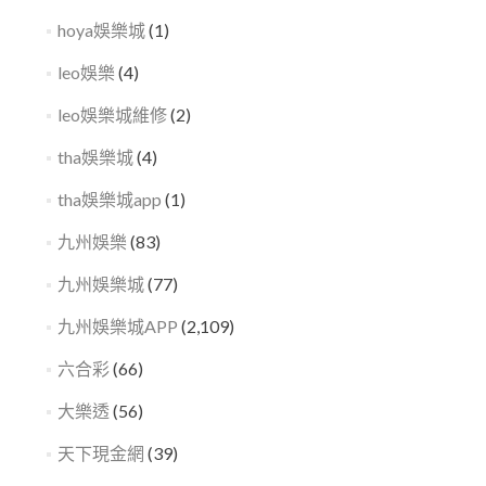
hoya娛樂城
(1)
leo娛樂
(4)
leo娛樂城維修
(2)
tha娛樂城
(4)
tha娛樂城app
(1)
九州娛樂
(83)
九州娛樂城
(77)
九州娛樂城APP
(2,109)
六合彩
(66)
大樂透
(56)
天下現金網
(39)