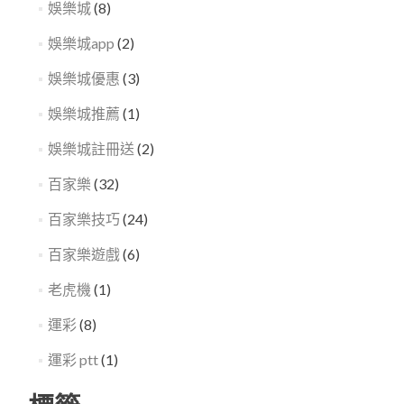
娛樂城
(8)
娛樂城app
(2)
娛樂城優惠
(3)
娛樂城推薦
(1)
娛樂城註冊送
(2)
百家樂
(32)
百家樂技巧
(24)
百家樂遊戲
(6)
老虎機
(1)
運彩
(8)
運彩 ptt
(1)