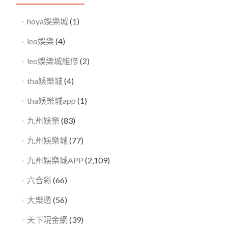
hoya娛樂城
(1)
leo娛樂
(4)
leo娛樂城維修
(2)
tha娛樂城
(4)
tha娛樂城app
(1)
九州娛樂
(83)
九州娛樂城
(77)
九州娛樂城APP
(2,109)
六合彩
(66)
大樂透
(56)
天下現金網
(39)