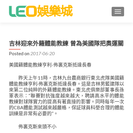
TOGGLE
吉林迎來外籍體能教練 曾為美國隊把奧運關
Posted on
2017-06-20
美國籍體能教練亨利-佈裏克斯抵達長春
昨天上午11時，吉林九台農商銀行東北虎隊美國籍
體能教練亨利·佈裏克斯抵達長春。這是吉林男籃建隊以
來第二位純粹的外籍體能教練。東北虎俱樂部董事長孫
軍表示：“聯賽對抗強度越來越大，聘請高水平的體能
教練對球隊實力的提高有著直接的影響。同時每年一次
的CBA體能測試越來越嚴格，保証球員科壆合理的體能
訓練是非常有必要的”。
佈裏克斯來頭不小