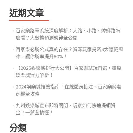
關
鍵
近期文章
字:
百家樂路單系統深度解析：大路、小路、蟑螂路怎
麼看？大數據預測規律全公開
百家樂必勝公式真的存在？資深玩家揭密3大隱藏規
律，讓你勝率提升80%！
【2025娛樂城排行大公開】百家樂試玩首選，雄厚
娛樂城實力解析！
2024娛樂城推薦指南：在線體育投注、百家樂與老
虎機全攻略
九州娛樂城宣布即將關閉，玩家如何快速提領資
金？一篇全搞懂！
分類