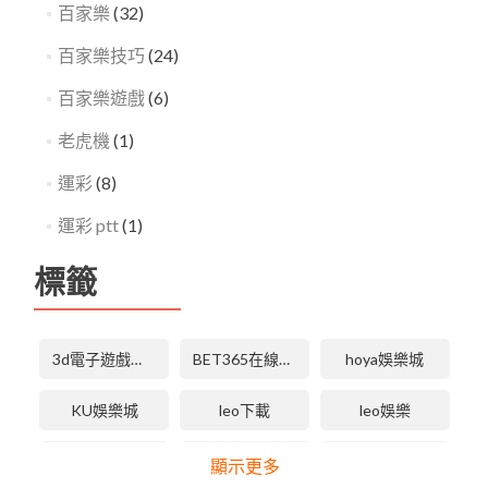
百家樂
(32)
百家樂技巧
(24)
百家樂遊戲
(6)
老虎機
(1)
運彩
(8)
運彩 ptt
(1)
標籤
3d電子遊戲技巧
BET365在線體育投注
hoya娛樂城
KU娛樂城
leo下載
leo娛樂
LEO娛樂城
LEO娛樂城下載
LEO娛樂城手機版APP
顯示更多