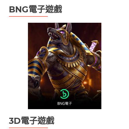
leo娛樂城維修
tha 3d電子
tha天下
BNG電子遊戲
tha娛樂城
tha娛樂城app
TU娛樂城
TU無法登入
USDT娛樂城
九州娛樂
九州娛樂
九州娛樂leo
九州娛樂 九州娛樂城 未分類
九州娛樂城
九州現金版
優塔娛樂城
優塔娛樂城無法登入
天下現金網
娛樂城
娛樂城app
娛樂城優惠
娛樂城排行
娛樂城註冊送
娛樂城詐騙
手機娛樂城推薦
現金版娛樂城
現金版違法嗎
百家樂
3D電子遊戲
百家樂技巧
百家樂機率
百家樂試玩