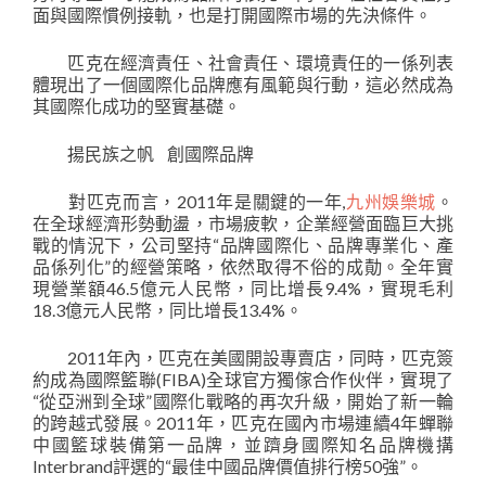
面與國際慣例接軌，也是打開國際市場的先決條件。
匹克在經濟責任、社會責任、環境責任的一係列表
體現出了一個國際化品牌應有風範與行動，這必然成為
其國際化成功的堅實基礎。
揚民族之帆 創國際品牌
對匹克而言，2011年是關鍵的一年,
九州娛樂城
。
在全球經濟形勢動盪，市場疲軟，企業經營面臨巨大挑
戰的情況下，公司堅持“品牌國際化、品牌專業化、產
品係列化”的經營策略，依然取得不俗的成勣。全年實
現營業額46.5億元人民幣，同比增長9.4%，實現毛利
18.3億元人民幣，同比增長13.4%。
2011年內，匹克在美國開設專賣店，同時，匹克簽
約成為國際籃聯(FIBA)全球官方獨傢合作伙伴，實現了
“從亞洲到全球”國際化戰略的再次升級，開始了新一輪
的跨越式發展。2011年，匹克在國內市場連續4年蟬聯
中國籃球裝備第一品牌，並躋身國際知名品牌機搆
Interbrand評選的“最佳中國品牌價值排行榜50強”。