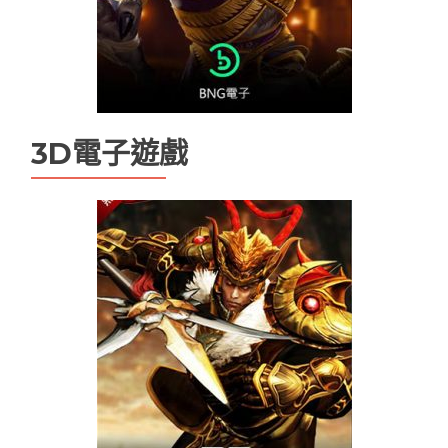
娛樂城app
娛樂城優惠
娛樂城排行
娛樂城註冊送
娛樂城詐騙
手機娛樂城推薦
現金版娛樂城
現金版違法嗎
百家樂
3D電子遊戲
百家樂技巧
百家樂機率
百家樂試玩
百家樂路單
百家樂遊戲
線上娛樂城換現金
電子老虎機遊戲推薦
魔龍傳奇打法
魔龍傳奇技巧ptt