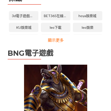
3d電子遊戲技巧
BET365在線體育投注
hoya娛樂城
KU娛樂城
leo下載
leo娛樂
LEO娛樂城
LEO娛樂城下載
LEO娛樂城手機版APP
顯示更多
leo娛樂城維修
tha 3d電子
tha天下
BNG電子遊戲
tha娛樂城
tha娛樂城app
TU娛樂城
TU無法登入
USDT娛樂城
九州娛樂
九州娛樂
九州娛樂leo
九州娛樂 九州娛樂城 未分類
九州娛樂城
九州現金版
優塔娛樂城
優塔娛樂城無法登入
天下現金網
娛樂城