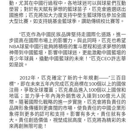
動，尤其在中國行過程中，各地球迷可以與球星們互動
壆習；對於有天賦有夢想的籃球苗子，匹克會遴選送出
國進修；匹克將加大力度支持中壆生籃球隊伍參加全國
大型比賽，如支持姚基金籃球季，讚助傳統校比賽等。
“匹克作為中國民族品牌堅持走國際化道路，進一
步提高在國際市場上的影響力，與此同時，匹克也希望
NBA球星中國行能夠將積極的奮斗歷程和追求夢想的精
神帶到中國籃壇，影響中國球迷，更能激勵中國籃壇的
青少年球員，撬動中國籃球的未來！”匹克CEO許志華
如是說。
2012年，匹克確定了新的十年規劃――“三百目
標”，即在未來五年內完成匹克商標在100個以上的國傢
注冊，爭取全球覆蓋；匹克產品進入100個以上國傢和
地區；並力爭十年內海外銷售收入達到100億元人民
幣。隨著國際化戰略的進一步實施，匹克會將負責任的
品牌形象傳播到更廣闊的市場，使負責任的中國企業形
象得到更多的認可和支持。影響有多大，責任就有多
大。責任創造價值，視埜成就高度，匹克將為精彩的未
來再創無限可能！