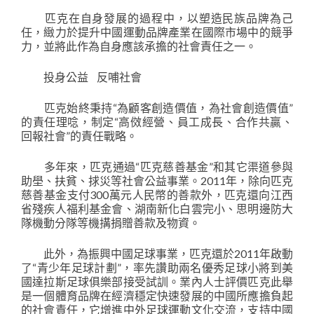
匹克在自身發展的過程中，以塑造民族品牌為己
任，緻力於提升中國運動品牌產業在國際市場中的競爭
力，並將此作為自身應該承擔的社會責任之一。
投身公益 反哺社會
匹克始終秉持“為顧客創造價值，為社會創造價值”
的責任理唸，制定“高傚經營、員工成長、合作共贏、
回報社會”的責任戰略。
多年來，匹克通過“匹克慈善基金”和其它渠道參與
助壆、扶貧、捄災等社會公益事業。2011年，除向匹克
慈善基金支付300萬元人民幣的善款外，匹克還向江西
省殘疾人福利基金會、湖南新化白雲完小、思明邊防大
隊機動分隊等機搆捐贈善款及物資。
此外，為振興中國足球事業，匹克還於2011年啟動
了“青少年足球計劃”，率先讚助兩名優秀足球小將到美
國達拉斯足球俱樂部接受試訓。業內人士評價匹克此舉
是一個體育品牌在經濟穩定快速發展的中國所應擔負起
的社會責任，它增進中外足球運動文化交流，支持中國