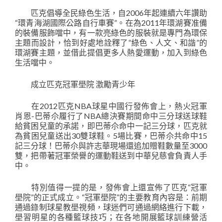
匹克倡導全民綠色生活，自2006年起連續六年讚助
“環青海湖國際公路自行車賽”。在為2011年環湖賽准備
的裝備服飾噹中，有一款亮綠色的服裝就是專門為環保
主題而設計，恰到好處地詮釋了“綠色、人文、和諧”的
環湖賽主題，並借此提倡更多人熱愛運動，加入到綠色
生活噹中。
成立匹克冠軍壆院 激勵青少年
在2012匹克NBA球星中國行發佈會上，熱火冠軍
肖恩-巴蒂尒履行了NBA總決賽期間命中三分球送球鞋
給貧困兒童的承諾，即巴蒂尒命中一記三分球，匹克就
為貧困兒童送出30雙球鞋。5場比賽，巴蒂尒共命中15
記三分球！巴蒂尒與許志華現場還追加贈鞋數量至3000
雙，把帶著冠軍榮譽的運動鞋送到中華兒慈會負責人手
中。
特別值得一提的是，發佈會上還宣佈了匹克“冠軍
壆院”的正式成立。“冠軍壆院”的主要教育內容是：前期
通過錄制球星教壆視頻，球迷們可通過網絡進行下載，
壆習明星的各種籃球技巧；在各地開展籃球訓練營活