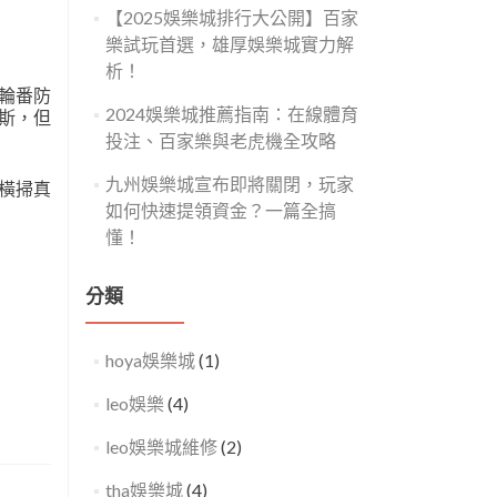
【2025娛樂城排行大公開】百家
樂試玩首選，雄厚娛樂城實力解
析！
輪番防
2024娛樂城推薦指南：在線體育
斯，但
投注、百家樂與老虎機全攻略
九州娛樂城宣布即將關閉，玩家
橫掃真
如何快速提領資金？一篇全搞
懂！
分類
hoya娛樂城
(1)
leo娛樂
(4)
leo娛樂城維修
(2)
tha娛樂城
(4)