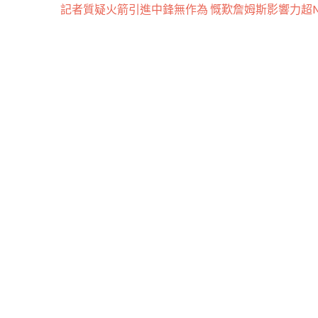
記者質疑火箭引進中鋒無作為 慨歎詹姆斯影響力超M