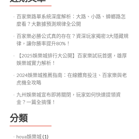
字:
百家樂路單系統深度解析：大路、小路、蟑螂路怎
麼看？大數據預測規律全公開
百家樂必勝公式真的存在？資深玩家揭密3大隱藏規
律，讓你勝率提升80%！
【2025娛樂城排行大公開】百家樂試玩首選，雄厚
娛樂城實力解析！
2024娛樂城推薦指南：在線體育投注、百家樂與老
虎機全攻略
九州娛樂城宣布即將關閉，玩家如何快速提領資
金？一篇全搞懂！
分類
hoya娛樂城
(1)