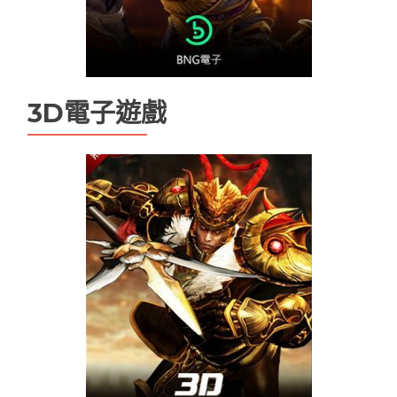
娛樂城app
娛樂城優惠
娛樂城排行
娛樂城註冊送
娛樂城詐騙
手機娛樂城推薦
現金版娛樂城
現金版違法嗎
百家樂
3D電子遊戲
百家樂技巧
百家樂機率
百家樂試玩
百家樂路單
百家樂遊戲
線上娛樂城換現金
電子老虎機遊戲推薦
魔龍傳奇打法
魔龍傳奇技巧ptt