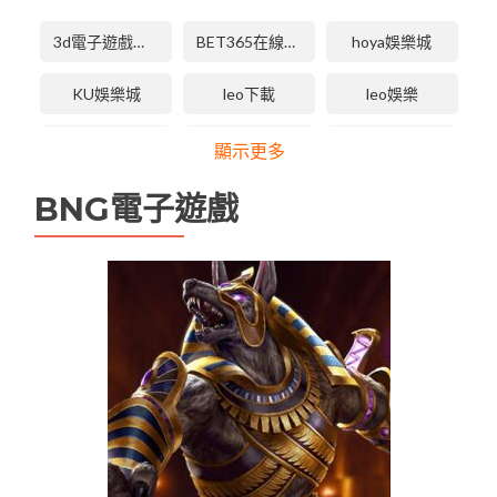
3d電子遊戲技巧
BET365在線體育投注
hoya娛樂城
KU娛樂城
leo下載
leo娛樂
LEO娛樂城
LEO娛樂城下載
LEO娛樂城手機版APP
顯示更多
leo娛樂城維修
tha 3d電子
tha天下
BNG電子遊戲
tha娛樂城
tha娛樂城app
TU娛樂城
TU無法登入
USDT娛樂城
九州娛樂
九州娛樂
九州娛樂leo
九州娛樂 九州娛樂城 未分類
九州娛樂城
九州現金版
優塔娛樂城
優塔娛樂城無法登入
天下現金網
娛樂城