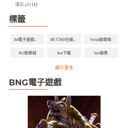
運彩 ptt
(1)
標籤
3d電子遊戲技巧
BET365在線體育投注
hoya娛樂城
KU娛樂城
leo下載
leo娛樂
LEO娛樂城
LEO娛樂城下載
LEO娛樂城手機版APP
顯示更多
leo娛樂城維修
tha 3d電子
tha天下
BNG電子遊戲
tha娛樂城
tha娛樂城app
TU娛樂城
TU無法登入
USDT娛樂城
九州娛樂
九州娛樂
九州娛樂leo
九州娛樂 九州娛樂城 未分類