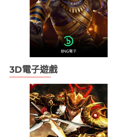
九州娛樂城
九州現金版
優塔娛樂城
優塔娛樂城無法登入
天下現金網
娛樂城
娛樂城app
娛樂城優惠
娛樂城排行
娛樂城註冊送
娛樂城詐騙
手機娛樂城推薦
現金版娛樂城
現金版違法嗎
百家樂
3D電子遊戲
百家樂技巧
百家樂機率
百家樂試玩
百家樂路單
百家樂遊戲
線上娛樂城換現金
電子老虎機遊戲推薦
魔龍傳奇打法
魔龍傳奇技巧ptt