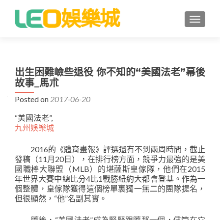
TOGGLE
出生困難嶮些退役 你不知的“美國法老”幕後
故事_馬朮
Posted on
2017-06-20
“美國法老”,
九州娛樂城
2016的《體育畫報》評選還有不到兩周時間，截止
發稿（11月20日），在排行榜方面，競爭力最強的是美
國職棒大聯盟（MLB）的堪薩斯皇傢隊，他們在2015
年世界大賽中總比分4比1戰勝紐約大都會登基。作為一
個整體，皇傢隊獲得這個榜單裏獨一無二的團隊提名，
但很顯然，“他”名副其實。
隨後，“美國法老”成為緊緊跟隨那一個，儘筦在它