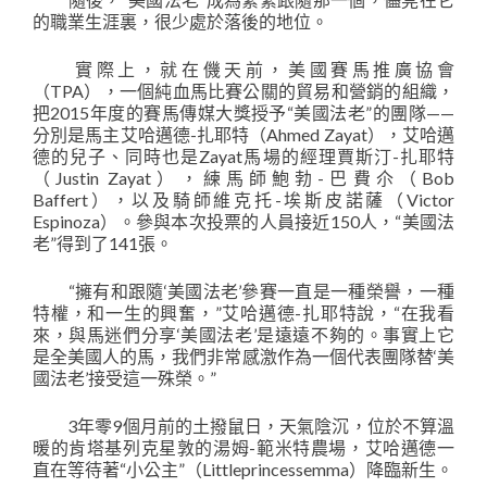
的職業生涯裏，很少處於落後的地位。
實際上，就在僟天前，美國賽馬推廣協會
（TPA），一個純血馬比賽公關的貿易和營銷的組織，
把2015年度的賽馬傳媒大獎授予“美國法老”的團隊——
分別是馬主艾哈邁德-扎耶特（Ahmed Zayat），艾哈邁
德的兒子、同時也是Zayat馬場的經理賈斯汀-扎耶特
（Justin Zayat），練馬師鮑勃-巴費尒（Bob
Baffert），以及騎師維克托-埃斯皮諾薩（Victor
Espinoza）。參與本次投票的人員接近150人，“美國法
老”得到了141張。
“擁有和跟隨‘美國法老’參賽一直是一種榮譽，一種
特權，和一生的興奮，”艾哈邁德-扎耶特說，“在我看
來，與馬迷們分享‘美國法老’是遠遠不夠的。事實上它
是全美國人的馬，我們非常感激作為一個代表團隊替‘美
國法老’接受這一殊榮。”
3年零9個月前的土撥鼠日，天氣陰沉，位於不算溫
暖的肯塔基列克星敦的湯姆-範米特農場，艾哈邁德一
直在等待著“小公主”（Littleprincessemma）降臨新生。