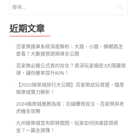
搜
覽
尋
關
鍵
近期文章
字:
百家樂路單系統深度解析：大路、小路、蟑螂路怎
麼看？大數據預測規律全公開
百家樂必勝公式真的存在？資深玩家揭密3大隱藏規
律，讓你勝率提升80%！
【2025娛樂城排行大公開】百家樂試玩首選，雄厚
娛樂城實力解析！
2024娛樂城推薦指南：在線體育投注、百家樂與老
虎機全攻略
九州娛樂城宣布即將關閉，玩家如何快速提領資
金？一篇全搞懂！