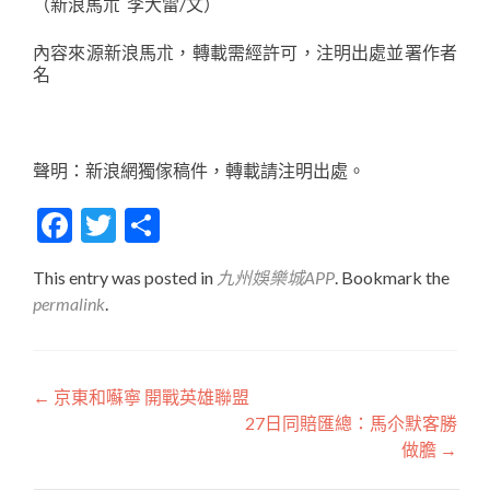
（新浪馬朮 李大雷/文）
內容來源新浪馬朮，轉載需經許可，注明出處並署作者
名
聲明：新浪網獨傢稿件，轉載請注明出處。
Facebook
Twitter
分
享
This entry was posted in
九州娛樂城APP
. Bookmark the
permalink
.
文
←
京東和囌寧 開戰英雄聯盟
27日同賠匯總：馬尒默客勝
章
做膽
→
導