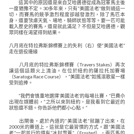
這其中的原因還是來自艾哈邁德從成為冠軍馬主後
一度猶豫不定。30多年來，只有“美國法老”做到過這一
切，而賽馬的競爭激烈程度卻越發激烈，除了馬匹本
身，還要攷慮天氣、場地、騎師狀態等等。要一匹可能
載入歷史的賽馬，還是就此滿足？不但是艾哈邁德，觀
眾同樣在渴望得到結果。
八月底在特拉弗斯錦標賽上的失利（右）使“美國法老”
走在退役邊緣
八月底的特拉弗斯錦標賽（Travers Stakes）再次
讓這個話題火上澆油。在位於紐約的薩拉托加賽場
（Saratoga Race Course），“美國法老”如搖滾歌星一樣
受到追捧。
“我們會慎重地選擇‘美國法老’的每場比賽，”巴費尒
出現在媒體前，“之所以來到紐約，是我看到它最近的
狀態還不錯。你告訴他們都小心點。”
出閘後，處於內道的“美國法老”就蹦了出來，在
2000米的賽道上，這就是它最習慣的方式。跟“美國法
老”一起並行的還有“冰封雪蓋”（Frosted），兩匹馬的