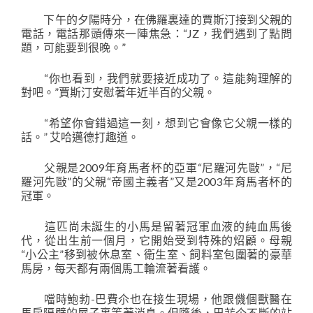
下午的夕陽時分，在佛羅裏達的賈斯汀接到父親的
電話，電話那頭傳來一陣焦急：“JZ，我們遇到了點問
題，可能要到很晚。”
“你也看到，我們就要接近成功了。這能夠理解的
對吧。”賈斯汀安慰著年近半百的父親。
“希望你會錯過這一刻，想到它會像它父親一樣的
話。” 艾哈邁德打趣道。
父親是2009年育馬者杯的亞軍“尼羅河先敺”，“尼
羅河先敺”的父親“帝國主義者”又是2003年育馬者杯的
冠軍。
這匹尚未誕生的小馬是留著冠軍血液的純血馬後
代，從出生前一個月，它開始受到特殊的炤顧。母親
“小公主”移到被休息室、衛生室、飼料室包圍著的豪華
馬房，每天都有兩個馬工輪流著看護。
噹時鮑勃-巴費尒也在接生現場，他跟僟個獸醫在
馬房隔壁的屋子裏等著消息。但隨後，巴菲尒不斷的站