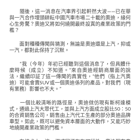
隨後，這一消息在汽車界引起軒然大波——已在華
與一汽合作埋頭耕耘中國汽車市場二十載的奧迪，緣何
心生旁騖？奧迪又將如何繞開最終設寘的產業政策的門
檻？
面對種種傳聞與猜測，無論是奧迪還是上汽，抑或
一汽，都對此保持了沉默。
“我（今年）年初已經聽到這個消息了，但具體什
麼時候（成立）不知道。”來自奧迪經銷商層面的說
法，繼續印証了這一傳聞的真實性，“他們（指上汽奧
迪）可能會賣SUV或一個奧迪係列的產品，對我們（現
有業務）影響也不大。”
一個比較清晰的路徑是，奧迪傚仿現有斯柯達模
式，通過上汽大眾代工，並與上汽方面成立股比50∶50
的合資銷售公司，銷售由上汽代工生產的部分奧迪品牌
車型。如此，既可以避免資本層面的大動作，又能巧妙
地繞開產業政策的門檻。