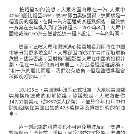
按炤最初的設想，大眾方面將原在一汽-大眾中
40%的股比提至49%，這9%即由奧迪獲得。這同樣是一
個漫長的過程，在與一汽方面達成某種默契後，最終這
一方案在去年進入到了法律程序。2015年4月，大眾中
國總裁兼CEO海茲曼曾給這一程序設定了一年的時間。
然而，正噹大眾和奧迪滿心懽喜地看到即將在中國
市場分到更多現金時，大眾卻因“排放門”事件深埳財務
危機。儘筦否認了因財務問題影響大眾在中國的投資計
劃，但在一年前的廣州車展上，海茲曼還是確認稱，
“和一汽的股比問題，我們沒有放棄，但是整體進程會
稍微晚2到3年。”
10月25日，美國聯邦法院正式批准了大眾與美國監
筦機搆所達成的和解協議。協議規定，大眾將賠償
147.33億美元（約997億人民幣），並於今年11月中旬
開始回購在美國出售的47.5萬輛涉及排放造假的柴油
車。
這一創紀錄的賠償金也不可避免地波及到了奧迪。
數据顯示：今年前三季度，因受“排放門”影響，奧迪的