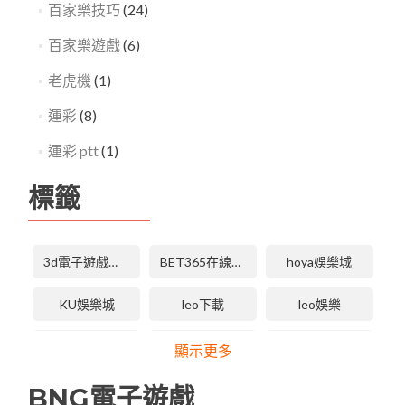
百家樂技巧
(24)
百家樂遊戲
(6)
老虎機
(1)
運彩
(8)
運彩 ptt
(1)
標籤
3d電子遊戲技巧
BET365在線體育投注
hoya娛樂城
KU娛樂城
leo下載
leo娛樂
LEO娛樂城
LEO娛樂城下載
LEO娛樂城手機版APP
顯示更多
leo娛樂城維修
tha 3d電子
tha天下
BNG電子遊戲