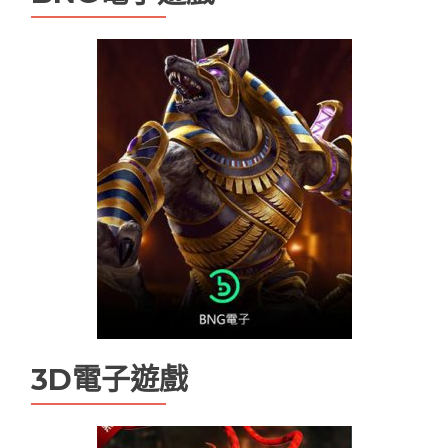
tha娛樂城
tha娛樂城app
TU娛樂城
TU無法登入
USDT娛樂城
九州娛樂
九州娛樂
九州娛樂leo
九州娛樂 九州娛樂城 未分類
九州娛樂城
九州現金版
優塔娛樂城
優塔娛樂城無法登入
天下現金網
娛樂城
娛樂城app
娛樂城優惠
娛樂城排行
娛樂城註冊送
娛樂城詐騙
手機娛樂城推薦
現金版娛樂城
現金版違法嗎
百家樂
3D電子遊戲
百家樂技巧
百家樂機率
百家樂試玩