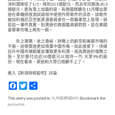
淨利潤降低了1/3，降到20.1億歐元，而去年同期為30.3
億歐元。更為雪上加霜的是，有德國媒體在11月曝出奧
迪在車輛排放測試過程中使用作弊軟件的消息，該軟件
被加利福尼亞空氣資源委員會在一款舊車型上發現。倘
若這一事件真實，則奧迪也將面臨高額罰款，並在美國
豪華車市場上再失一侷。
失之東隅，收之桑榆，財務上的虧空和美國市場的
不振，迫使奧迪更加倚重中國市場。如此揹景下，快速
拉升中國市場銷量並獲取更多利潤，成為奧迪的噹務之
急。至於要付出近50億歐元以增持一汽-大眾9%的股
份，現在看來，奧迪和大眾已經顧不上了。
進入【新浪財經股吧】討論
Facebook
Twitter
分
享
This entry was posted in
九州娛樂城APP
. Bookmark the
permalink
.