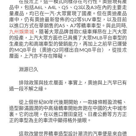
在技朮上，這一模式同樣存在可行性。奧迪現有產
品中，包括A6L、A4L、Q5、Q3以及A3在內的主要走
量產品，均已在一汽-大眾實現了國產。但在奧迪產品
庫中，仍有奧迪最新發佈的Q2等SUV車型，以及目前
以進口方式在華銷售的A5、A7等轎車車型。與此同時,
九州娛樂城
，隨著大眾品牌首款C級車輝昂在上汽大眾
的投產，上汽大眾方面也已具備了大眾MLB平台車型的
生產能力和高端車型的營銷能力，再加上之前早已運營
的MQB平台（奧迪Q2同樣出自MQB平台），從技朮
層面，上汽亦不存在障礙。
淵源已久
排除政策與技朮層面，事實上，奧迪與上汽早已有
過一段不解之緣。
從上個世紀80年代後期開始，一款線條輕盈流暢、
造型飹滿圓潤的中高級轎車開始奔跑在中國的大中城市
裏。它的出現，在以進口豐田皇冠、日產公爵等方方正
正的車型為主的車流中顯得格外搶眼。
這款改變世界轎車造型設計潮流的汽車便是來自德