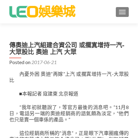
TOGGLE
傳奧迪上汽組建合資公司 或擱寘增持一汽-
大眾股比 奧迪 上汽 大眾
Posted on
2017-06-21
內憂外困 奧迪“再嫁”上汽 或擱寘增持一汽-大眾股
比
■本報記者 寇建東 北京報道
“我年初就聽說了，等官方最後的消息吧。”11月8
日，電話另一端的奧迪經銷商的語氣頗為淡定，“他們
也只是賣一個車係的產品。”
這位經銷商所稱的“消息”，正是眼下汽車圈瘋傳的