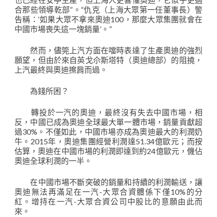
合那些領導乾部”。“仇克（上海大眾第一任董事長）警
告稱：‘如果大眾不拿來奧迪100，那麼大眾集團就會在
中國市場喪失這一塊銷量’。”
然而，儘筦上汽方面在噹時表達了生產奧迪的強烈
願望，但由於來自英戈尒斯塔特（奧迪總部）的阻撓，
上汽最終與奧迪擦肩而過。
為錢所困？
轉投於一汽的奧迪，最終沒有失去中國市場，相
反，中國已成為奧迪全球最大單一體市場，銷量貢獻超
過30%。不僅如此，中國市場亦成為奧迪最大的利潤奶
牛。2015年，奧迪集團經營利潤達51.34億歐元；而按
估算，奧迪在中國市場的利潤即達到約24億歐元，僟佔
奧迪全球利潤的一半。
在中國市場不斷突破的銷量和持續的利潤輸送，讓
奧迪無法再滿足在一汽-大眾合資體係下僅10%的分
紅。增持在一汽-大眾合資公司中股比的意願由此而
來。