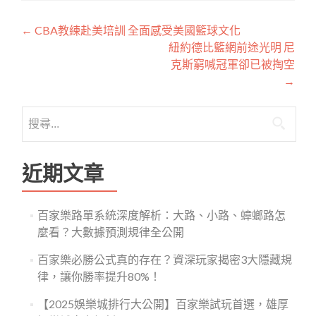
文
←
CBA教練赴美培訓 全面感受美國籃球文化
紐約德比籃網前途光明 尼
章
克斯窮喊冠軍卻已被掏空
導
→
覽
搜
尋
關
鍵
近期文章
字:
百家樂路單系統深度解析：大路、小路、蟑螂路怎
麼看？大數據預測規律全公開
百家樂必勝公式真的存在？資深玩家揭密3大隱藏規
律，讓你勝率提升80%！
【2025娛樂城排行大公開】百家樂試玩首選，雄厚