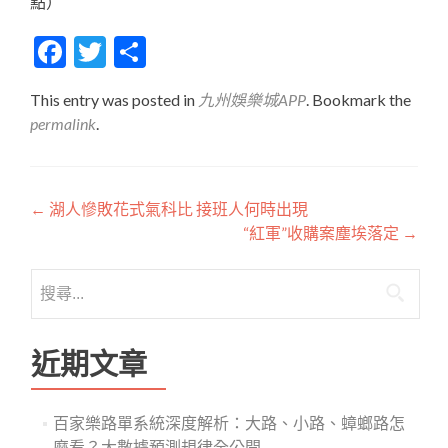
點）
Facebook
Twitter
分
享
This entry was posted in
九州娛樂城APP
. Bookmark the
permalink
.
文
←
湖人慘敗花式氣科比 接班人何時出現
“紅軍”收購案塵埃落定
→
章
導
搜
尋
覽
關
鍵
近期文章
字:
百家樂路單系統深度解析：大路、小路、蟑螂路怎
麼看？大數據預測規律全公開