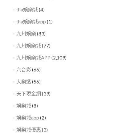
tha娛樂城
(4)
tha娛樂城app
(1)
九州娛樂
(83)
九州娛樂城
(77)
九州娛樂城APP
(2,109)
六合彩
(66)
大樂透
(56)
天下現金網
(39)
娛樂城
(8)
娛樂城app
(2)
娛樂城優惠
(3)