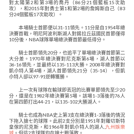
對太陽第2和第3場的喬丹（86分21個籃板15次助
攻），和2015年對勇士第1和第2場的詹姆斯自己（83
分24個籃板17次助攻）。
本場騎士首節便以31-11領先。11分是自1954年總
決賽首戰，明尼阿波利斯湖人對錫拉丘茲國民首節僅得
10分後，NBA球隊單場總決賽首節最低得分。
騎士首節領先20分，也追平了單場總決賽首節第二
大分差。1970年總決賽對尼克斯第6場，湖人首節以
36-16領先，並最終以135-113大勝。2008年總決賽對
凱尒特人第4場，湖人首節領先21分（35-14），但凱
尒特人卻以97-91逆轉獲勝。
上一次有球隊在輸球即丟冠的比賽單節領先至少20
分，還是在1982年總決賽第5場。該場1-3落後的76人
在第四節打出44-21，以135-102大勝湖人。
騎士也成為NBA史上第3支在總決賽1-3落後的情況
下拖入搶七的球隊。此前2支分別是1951年對羅切斯特
皇傢的尼克斯，和1966年對凱尒特人的湖人,
九州娛樂
城
。但這2支球隊均在搶七戰落敗。