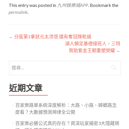
享
This entry was posted in
九州娛樂城APP
. Bookmark the
permalink
.
文
←
分區第1拿狀元太流氓 還有奪冠隊乾過
湖人鎖定基德接班人，三特
章
質助紫金王朝重塑榮耀
→
導
搜
覽
尋
關
鍵
近期文章
字:
百家樂路單系統深度解析：大路、小路、蟑螂路怎
麼看？大數據預測規律全公開
百家樂必勝公式真的存在？資深玩家揭密3大隱藏規