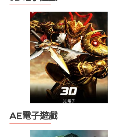
百家樂技巧
百家樂機率
百家樂試玩
百家樂路單
百家樂遊戲
線上娛樂城換現金
電子老虎機遊戲推薦
魔龍傳奇打法
魔龍傳奇技巧ptt
AE電子遊戲