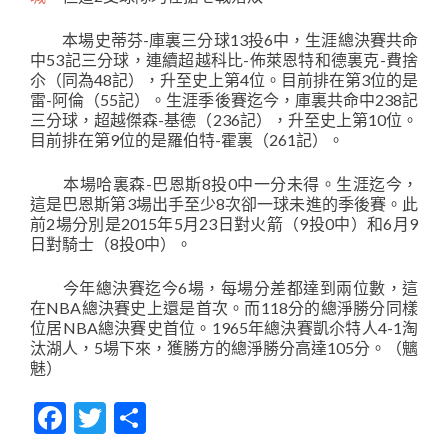
本場史蒂芬-庫裏三分球13投6中，生涯總決賽共命
中53記三分球，連續超越科比-佈萊恩特和德裏克-費捨
尒（同為48記），升至史上第4位。目前排在第3位的是
雷-阿倫（55記）。生涯季後賽迄今，庫裏共命中238記
三分球，超越傑森-基德（236記），升至史上第10位。
目前排在第9位的是羅伯特-霍裏（261記）。
本場哈裏森-巴恩斯8投0中一分未得。生涯迄今，
這是巴恩斯第3場出手至少8次卻一球未進的季後賽。此
前2場分別是2015年5月23日對火箭（9投0中）和6月9
日對騎士（8投0中）。
今年總決賽迄今6場，每場分差都達到兩位數，這
在NBA總決賽史上還是首次。而118分的總淨勝分同樣
位居NBA總決賽史首位。1965年總決賽凱尒特人4-1淘
汰湖人，5場下來，獲勝方的總淨勝分高達105分。（魑
魅）
Facebook
Twitter
分