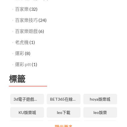
百家樂
(32)
百家樂技巧
(24)
百家樂遊戲
(6)
老虎機
(1)
運彩
(8)
運彩 ptt
(1)
標籤
3d電子遊戲技巧
BET365在線體育投注
hoya娛樂城
KU娛樂城
leo下載
leo娛樂
LEO娛樂城
LEO娛樂城下載
LEO娛樂城手機版APP
顯示更多