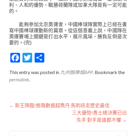
利、人和的優勢，戰勝荷蘭隊或加拿大隊是有一定可能
的。
能夠參加北京奧運會，中國棒球隊實際上已經在書
寫中國棒球運動新的篇章。從這個意義上說，中國隊在
奧運賽場上關鍵是打出水平，展示風埰，勝負反倒是次
要的。(完)
Facebook
Twitter
分
享
This entry was posted in
九州娛樂城APP
. Bookmark the
permalink
.
文
←
新王降臨!進階數据超喬丹 馬刺送走歷史最佳
三大優勢!勇士總決賽已佔
章
先手 對手是誰都不懼
→
導
搜