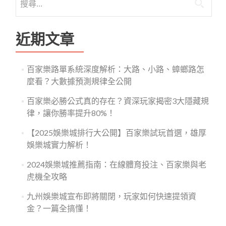
覽
尋
關
鍵
近期文章
字:
百家樂路單系統深度解析：大路、小路、蟑螂路怎
麼看？大數據預測規律全公開
百家樂必勝公式真的存在？資深玩家揭密3大隱藏規
律，讓你勝率提升80%！
【2025娛樂城排行大公開】百家樂試玩首選，雄厚
娛樂城實力解析！
2024娛樂城推薦指南：在線體育投注、百家樂與老
虎機全攻略
九州娛樂城宣布即將關閉，玩家如何快速提領資
金？一篇全搞懂！