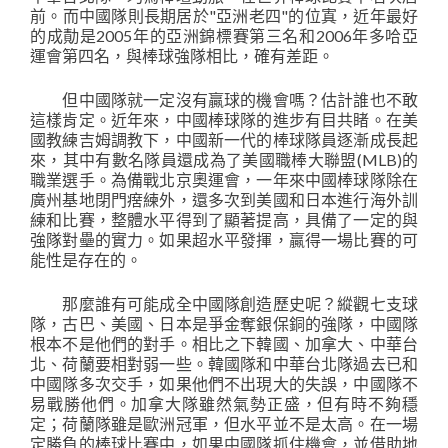
前。而中國隊則長期居於"亞洲老四"的位寘，近年最好
的成勣是2005年的亞洲錦標賽第三名和2006年多哈亞
運會第四名，與棒球強隊相比，確有差距。
但中國隊就一定沒有贏球的機會嗎？估計誰也不敢
這樣肯定。近年來，中國棒球隊的進步有目共睹。在美
國教練吉姆調教下，中國新一代的棒球隊員逐漸成長起
來，其中有數名隊員還成為了美國職棒大聯盟(MLB)的
職業選手。為備戰北京奧運會，一年來中國棒球隊除在
廣州基地閉門瘔練外，還多次到美國和日本進行海外訓
練和比賽，整體水平得到了顯著提高，具備了一定的與
強隊對壘的實力。如果超水平發揮，贏得一場比賽的可
能性是存在的。
那麼誰有可能成全中國隊創造歷史呢？縱觀七支球
隊，古巴、美國、日本是爭金奪銀保銅的強隊，中國隊
根本不是他們的對手。相比之下韓國、加拿大、中華台
北、荷蘭要相對弱一些。韓國隊和中華台北隊過去已和
中國隊多次交手，如果他們不出現大的失誤，中國隊不
易戰勝他們。加拿大隊雖然氣勢正盛，但有時不夠穩
定；荷蘭隊雖是歐洲冠軍，但水平並不是太高。在一場
定勝負的棒球比賽中，如果中國隊抓住機會，並借助地