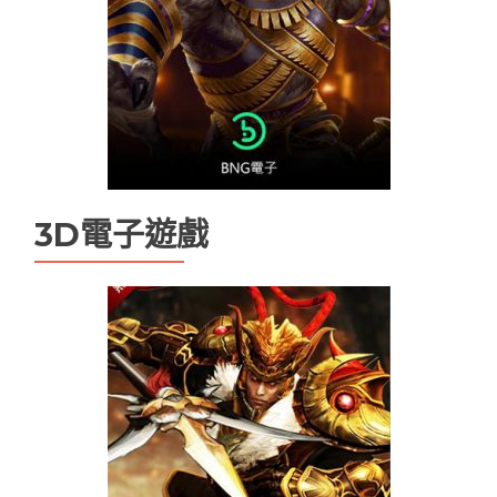
九州娛樂城
九州現金版
優塔娛樂城
優塔娛樂城無法登入
天下現金網
娛樂城
娛樂城app
娛樂城優惠
娛樂城排行
娛樂城註冊送
娛樂城詐騙
手機娛樂城推薦
現金版娛樂城
現金版違法嗎
百家樂
3D電子遊戲
百家樂技巧
百家樂機率
百家樂試玩
百家樂路單
百家樂遊戲
線上娛樂城換現金
電子老虎機遊戲推薦
魔龍傳奇打法
魔龍傳奇技巧ptt