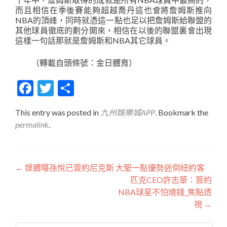
而且相信在季後賽能夠超越喬丹這也會將詹姆斯推向
NBA的頂峰，同時就憑這一點也足以把詹姆斯給聯盟的
其他球員徹底的劃分開來，相信在以後的聯盟裏會出現
這樣一句話那就是詹姆斯和NBA其它球員。
（轉載自頭條號：金日體育）
Facebook
Twitter
分
享
This entry was posted in
九州娛樂城APP
. Bookmark the
permalink
.
文
←
媒體曝孫悅已簽約尼克斯 大聖一點優勢迷倒紐約客
匹克CEO許志華：簽約
章
NBA球星不怕燒錢_焦點透
導
視
→
覽