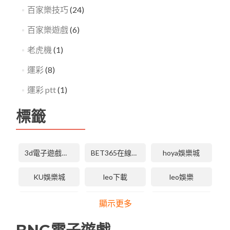
百家樂技巧
(24)
百家樂遊戲
(6)
老虎機
(1)
運彩
(8)
運彩 ptt
(1)
標籤
3d電子遊戲技巧
BET365在線體育投注
hoya娛樂城
KU娛樂城
leo下載
leo娛樂
LEO娛樂城
LEO娛樂城下載
LEO娛樂城手機版APP
顯示更多
leo娛樂城維修
tha 3d電子
tha天下