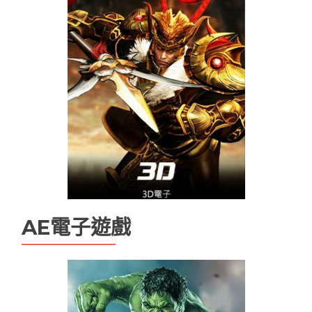
百家樂路單
百家樂遊戲
線上娛樂城換現金
電子老虎機遊戲推薦
魔龍傳奇打法
魔龍傳奇技巧ptt
AE電子遊戲