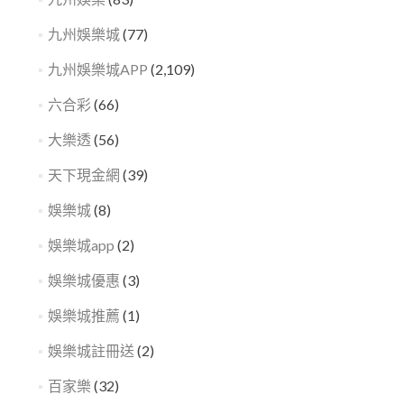
九州娛樂城
(77)
九州娛樂城APP
(2,109)
六合彩
(66)
大樂透
(56)
天下現金網
(39)
娛樂城
(8)
娛樂城app
(2)
娛樂城優惠
(3)
娛樂城推薦
(1)
娛樂城註冊送
(2)
百家樂
(32)