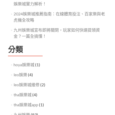
娛樂城實力解析！
2024娛樂城推薦指南：在線體育投注、百家樂與老
虎機全攻略
九州娛樂城宣布即將關閉，玩家如何快速提領資
金？一篇全搞懂！
分類
hoya娛樂城
(1)
leo娛樂
(4)
leo娛樂城維修
(2)
tha娛樂城
(4)
tha娛樂城app
(1)
九州娛樂
(83)