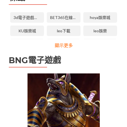
3d電子遊戲技巧
BET365在線體育投注
hoya娛樂城
KU娛樂城
leo下載
leo娛樂
LEO娛樂城
LEO娛樂城下載
LEO娛樂城手機版APP
顯示更多
leo娛樂城維修
tha 3d電子
tha天下
BNG電子遊戲
tha娛樂城
tha娛樂城app
TU娛樂城
TU無法登入
USDT娛樂城
九州娛樂
九州娛樂
九州娛樂leo
九州娛樂 九州娛樂城 未分類
九州娛樂城
九州現金版
優塔娛樂城
優塔娛樂城無法登入
天下現金網
娛樂城