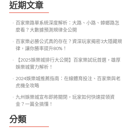
鍵
近期文章
字:
百家樂路單系統深度解析：大路、小路、蟑螂路怎
麼看？大數據預測規律全公開
百家樂必勝公式真的存在？資深玩家揭密3大隱藏規
律，讓你勝率提升80%！
【2025娛樂城排行大公開】百家樂試玩首選，雄厚
娛樂城實力解析！
2024娛樂城推薦指南：在線體育投注、百家樂與老
虎機全攻略
九州娛樂城宣布即將關閉，玩家如何快速提領資
金？一篇全搞懂！
分類