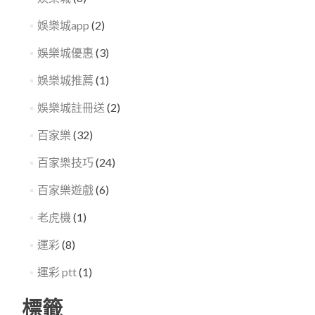
娛樂城app
(2)
娛樂城優惠
(3)
娛樂城推薦
(1)
娛樂城註冊送
(2)
百家樂
(32)
百家樂技巧
(24)
百家樂遊戲
(6)
老虎機
(1)
運彩
(8)
運彩 ptt
(1)
標籤