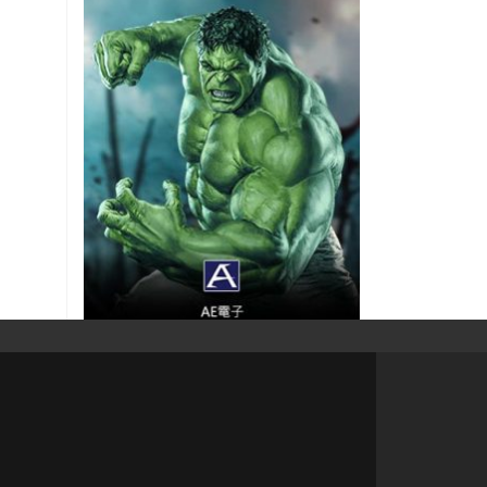
電子老虎機遊戲推薦
魔龍傳奇打法
魔龍傳奇技巧ptt