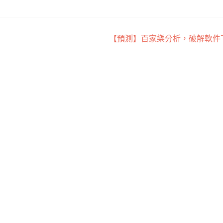
【預測】百家樂分析，破解軟件