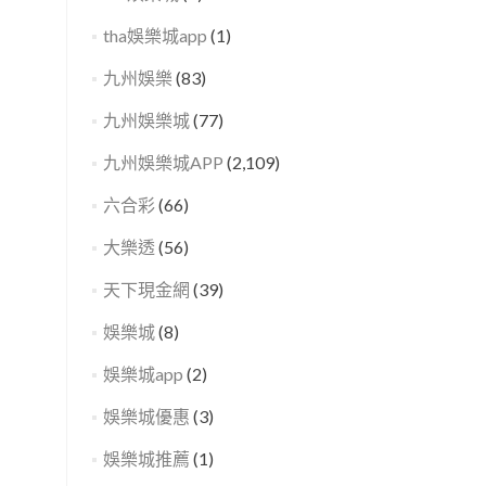
tha娛樂城app
(1)
九州娛樂
(83)
九州娛樂城
(77)
九州娛樂城APP
(2,109)
六合彩
(66)
大樂透
(56)
天下現金網
(39)
娛樂城
(8)
娛樂城app
(2)
娛樂城優惠
(3)
娛樂城推薦
(1)