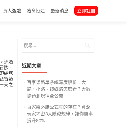
真人遊戲
體育投注
最新消息
立即註冊
搜
尋
關
。通過
鍵
近期文章
冒險，
字:
帶給您
益智類
百家樂路單系統深度解析：大
一天之
路、小路、蟑螂路怎麼看？大數
據預測規律全公開
百家樂必勝公式真的存在？資深
玩家揭密3大隱藏規律，讓你勝率
提升80%！